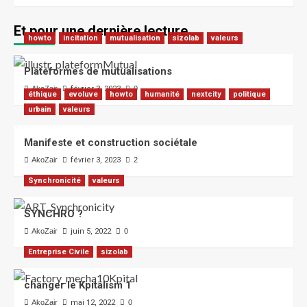
Et pour une dernière lecture …
howto
incitation
mutualisation
sizolab
valeurs
Plateformes de mutualisations
AkoZair
février 3, 2023
0
éthique
evoluve
howto
humanité
nextcity
politique
urbain
valeurs
Manifeste et construction sociétale
AkoZair
février 3, 2023
2
Synchronicité
valeurs
SYNCHRO ?
AkoZair
juin 5, 2022
0
Entreprise Civile
sizolab
changer le Kpitalism 1
AkoZair
mai 12, 2022
0