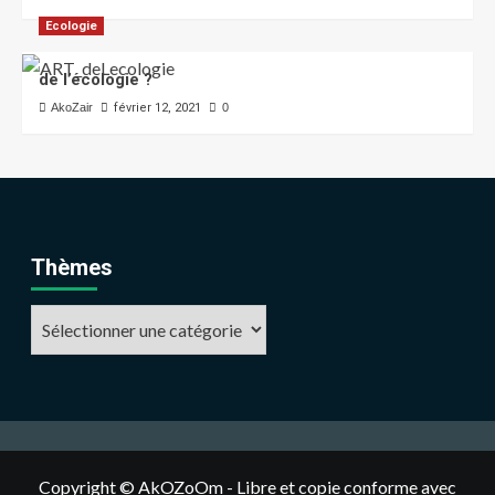
Ecologie
de l’écologie ?
AkoZair
février 12, 2021
0
Thèmes
Copyright © AkOZoOm - Libre et copie conforme avec