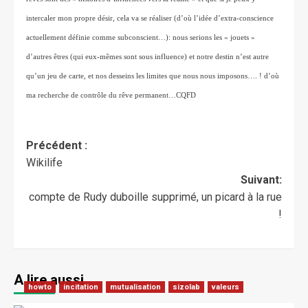
intercaler mon propre désir, cela va se réaliser (d’où l’idée d’extra-conscience 
actuellement définie comme subconscient…): nous serions les « jouets » 
d’autres êtres (qui eux-mêmes sont sous influence) et notre destin n’est autre 
qu’un jeu de carte, et nos desseins les limites que nous nous imposons…. ! d’où 
ma recherche de contrôle du rêve permanent…CQFD 
Précédent :
Wikilife
Suivant:
compte de Rudy duboille supprimé, un picard à la rue
!
A lire aussi
howto
incitation
mutualisation
sizolab
valeurs