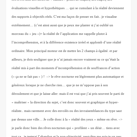
évaluations visuelles et hypothétiques … qui se cumulant à la réalité deviennent 
des supports à objectifs réels. C’est ma façon de penser en fait.. je visualise 
extrêmement… (c’est ainsi aussi que je peux me planter si j’ai oublié un 
morceau du « jeu »)= la réalité de l’application me rappelle plutot à 
l’incompréhension, et à la différence existence irréel et applomb d’une réalité 
ordinaire. Mon principal moteur est de mettre les 2 champs à égalité. et par 
ailleurs, je dois souligner que je n’ai jamais encore vraiment su ce qu’était la 
réalité mis à part des moments d’incompréhension et de souffrances d’action 
(« ça ne se fait pas « ) !  –> le rêve nocturne est légèrement plus automatique et 
généreux lorsque je ne cherche rien… que je ne m’oppose pas à son 
déroulement et que je laisse aller: mais il est vrai que j’ai pris souvent le parti de 
« maîtriser » la direction du sujet, c’est donc souvent et graphique et hyper-
réaliste.. mais rarement avec des envolés ou des invraisemblances du type saut 
par dessus une ville… Je colle donc à la « réalité des yeux » même en rêve. –> 
je parle donc bien des rêves nocturnes qui « profilent » un désir… tiens avec 
tout ça , je testerai l’abandon et la non-objectivité, peut-être me suis-je un peu 