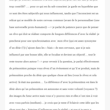
trop contrôlé? …. pour ce qui est du sub-conscient: je garde en hypothèse que 
ce sont des êtres subjectifs qui nous influencent, tandis que l’inconscient est un 
relicat qui se modèle de notre cerveau commun (avant de le personnailiser (une 
base universelle proto-humaine)) —> je parlai de patience parce que de penser 
un rêve qui doit se réaliser comporte de longues différences d’avec la réalité: je 
pencherai pour une synchronisation avec  mon rêve (qui est assez synonyme 
d’un désir (!)) j’ajoute dans les « biais » de mes cerveaux, que si je suis 
influencé par une bonne idée, elle se focalise et devient un objectif… tout le 
reste tourne alors autour ! –> pour revenir à la question, je parlai effectivement 
de prémonition puisque vous rêvez d’un évènement et qu’il se produit, mais de 
prémonition proche du désir que quelque chose ait lieu (vous le rêvez et cela 
arrive): là était ma question…  La différence d’avec la prémonition est dans le 
désir alors qu’un prémonition est autonome et sans votre volonté (voyance ?): 
des images du futur arrive mais vous n’y pouvez rien et elles n’ont rien à voir 
avec vous parfois (medium)… je crois que je tente d’éclaircir cette idée que les 
rêves sont des « histoires d’influences vers la réalité » et que si je peux y 