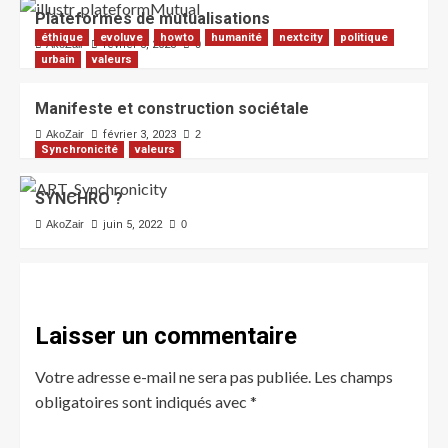
Plateformes de mutualisations
éthique
evoluve
howto
humanité
nextcity
politique
AkoZair
février 3, 2023
0
urbain
valeurs
Manifeste et construction sociétale
AkoZair
février 3, 2023
2
Synchronicité
valeurs
SYNCHRO ?
AkoZair
juin 5, 2022
0
Laisser un commentaire
Votre adresse e-mail ne sera pas publiée.
Les champs
obligatoires sont indiqués avec
*