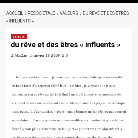
ACCUEIL
RESOCIETALE
VALEURS
DU RÊVE ET DES ÊTRES
« INFLUENTS »
valeurs
du rêve et des êtres « influents »
AkoZair
janvier 19, 2009
0
… bon je me relis un peu… je reviens sur ce que disait Solange,le rêve éveillé… 
en fait à force d’y repenser (héhé le re…) et bien , je suppose que je suis 
souvent en état de rêve partiel (très limité mais qui conserve les morceaux de 
visions et de rêve même en étant éveillé. Mais qu’aussi Grégory a une remarque 
juste, puisqu’il s’agit aussi de « rêves » qui désignent un fait réel ou qui pourrait 
se produire…  J’avoue que vos réponses recalibre ma question, et que cela me 
force à y voir plus précisément: en fait, je rêve pour et vers des objectifs réels… 
ces rêves sont des sortes de « fausses » prises de risques, des étapes, des 