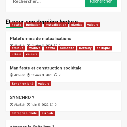
Et pour une dernière lecture …
howto
incitation
mutualisation
sizolab
valeurs
Plateformes de mutualisations
AkoZair
février 3, 2023
0
éthique
evoluve
howto
humanité
nextcity
politique
urbain
valeurs
Manifeste et construction sociétale
AkoZair
février 3, 2023
2
Synchronicité
valeurs
SYNCHRO ?
AkoZair
juin 5, 2022
0
Entreprise Civile
sizolab
changer le Kpitalism 1